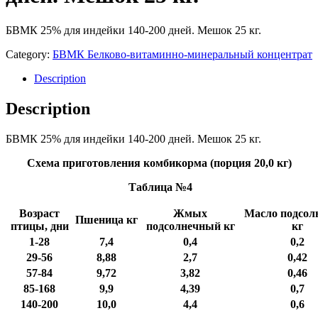
БВМК 25% для индейки 140-200 дней. Мешок 25 кг.
Category:
БВМК Белково-витаминно-минеральный концентрат
Description
Description
БВМК 25% для индейки 140-200 дней. Мешок 25 кг.
Схема приготовления комбикорма (порция 20,0 кг)
Таблица №4
Возраст
Жмых
Масло подсол
Пшеница кг
птицы, дни
подсолнечный кг
кг
1-28
7,4
0,4
0,2
29-56
8,88
2,7
0,42
57-84
9,72
3,82
0,46
85-168
9,9
4,39
0,7
140-200
10,0
4,4
0,6