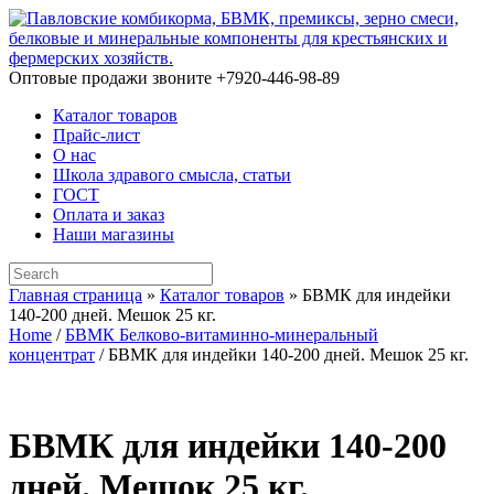
Skip
to
content
Оптовые продажи звоните +7920-446-98-89
Каталог товаров
Прайс-лист
О нас
Школа здравого смысла, статьи
ГОСТ
Оплата и заказ
Наши магазины
Search
for:
Главная страница
»
Каталог товаров
»
БВМК для индейки
140-200 дней. Мешок 25 кг.
Home
/
БВМК Белково-витаминно-минеральный
концентрат
/ БВМК для индейки 140-200 дней. Мешок 25 кг.
БВМК для индейки 140-200
дней. Мешок 25 кг.