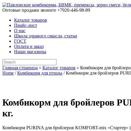
Skip
to
Оптовые продажи звоните +7920-446-98-89
content
Каталог товаров
Прайс-лист
О нас
Школа здравого смысла, статьи
ГОСТ
Оплата и заказ
Наши магазины
Search
for:
Главная страница
»
Каталог товаров
»
Комбикорм для бройлеро
Home
/
Комбикорм для птицы
/ Комбикорм для бройлеров PURI
Комбикорм для бройлеров PU
кг.
Комбикорм PURINA для бройлеров KOMFORT-mix «Стартер» (31