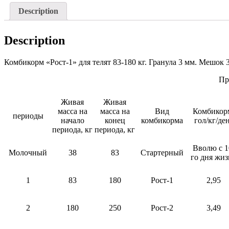
Description
Description
Комбикорм «Рост-1» для телят 83-180 кг. Гранула 3 мм. Мешок 3
Пр
Живая
Живая
масса на
масса на
Вид
Комбикор
периоды
начало
конец
комбикорма
гол/кг/де
периода, кг
периода, кг
Вволю с 1
Молочный
38
83
Стартерный
го дня жи
1
83
180
Рост-1
2,95
2
180
250
Рост-2
3,49