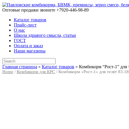
Skip
to
Оптовые продажи звоните +7920-446-98-89
content
Каталог товаров
Прайс-лист
О нас
Школа здравого смысла, статьи
ГОСТ
Оплата и заказ
Наши магазины
Search
for:
Главная страница
»
Каталог товаров
»
Комбикорм “Рост-1” для т
Home
/
Комбикорм для КРС
/ Комбикорм «Рост-1» для телят 83-180