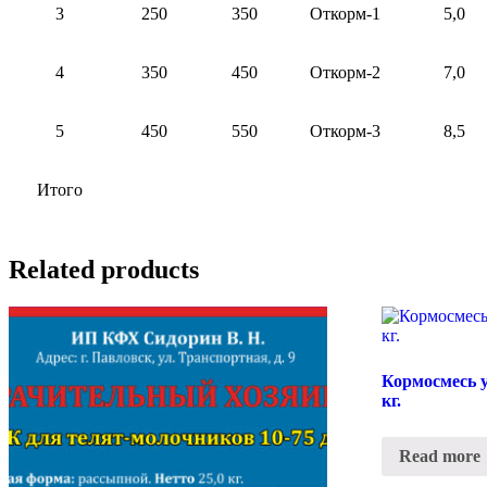
3
250
350
Откорм-1
5,0
4
350
450
Откорм-2
7,0
5
450
550
Откорм-3
8,5
Итого
Related products
Кормосмесь 
кг.
Read more