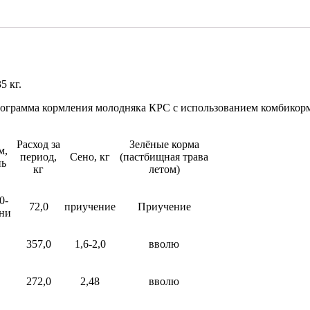
5 кг.
ограмма кормления молодняка КРС с использованием комбикор
Расход за
Зелёные корма
м,
период,
Сено, кг
(пастбищная трава
нь
кг
летом)
0-
72,0
приучение
Приучение
зни
357,0
1,6-2,0
вволю
272,0
2,48
вволю